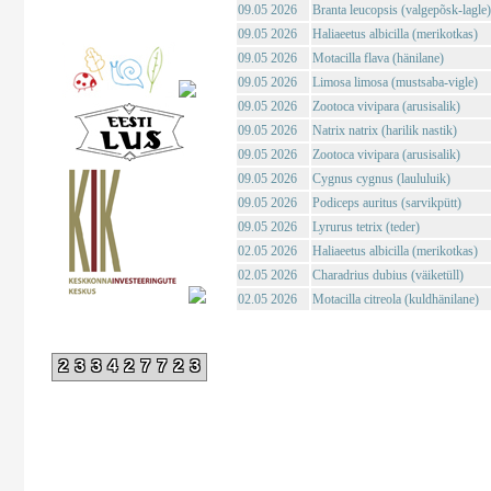
09.05 2026
Branta leucopsis (valgepõsk-lagle)
09.05 2026
Haliaeetus albicilla (merikotkas)
09.05 2026
Motacilla flava (hänilane)
09.05 2026
Limosa limosa (mustsaba-vigle)
09.05 2026
Zootoca vivipara (arusisalik)
09.05 2026
Natrix natrix (harilik nastik)
09.05 2026
Zootoca vivipara (arusisalik)
09.05 2026
Cygnus cygnus (laululuik)
09.05 2026
Podiceps auritus (sarvikpütt)
09.05 2026
Lyrurus tetrix (teder)
02.05 2026
Haliaeetus albicilla (merikotkas)
02.05 2026
Charadrius dubius (väiketüll)
02.05 2026
Motacilla citreola (kuldhänilane)
233427723