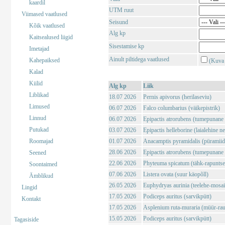
kaardil
UTM ruut
Viimased vaatlused
Seisund
Kõik vaatlused
Alg kp
Kaitsealused liigid
Sisestamise kp
Imetajad
Ainult piltidega vaatlused
Kahepaiksed
(Kuva 
Kalad
Kiilid
Alg kp
Liik
Liblikad
18.07 2026
Pernis apivorus (herilaseviu)
Limused
06.07 2026
Falco columbarius (väikepistrik)
Linnud
06.07 2026
Epipactis atrorubens (tumepunane 
Putukad
03.07 2026
Epipactis helleborine (laialehine n
Roomajad
01.07 2026
Anacamptis pyramidalis (püramii
28.06 2026
Epipactis atrorubens (tumepunane 
Seened
22.06 2026
Phyteuma spicatum (tähk-rapuntse
Soontaimed
07.06 2026
Listera ovata (suur käopõll)
Ämblikud
26.05 2026
Euphydryas aurinia (teelehe-mosaii
Lingid
17.05 2026
Podiceps auritus (sarvikpütt)
Kontakt
17.05 2026
Asplenium ruta-muraria (müür-rau
15.05 2026
Podiceps auritus (sarvikpütt)
Tagasiside