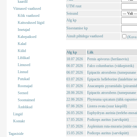
kaardil
UTM ruut
Viimased vaatlused
Seisund
Kõik vaatlused
Alg kp
Kaitsealused liigid
Sisestamise kp
Imetajad
Ainult piltidega vaatlused
Kahepaiksed
(Kuva 
Kalad
Kiilid
Alg kp
Liik
Liblikad
18.07 2026
Pernis apivorus (herilaseviu)
Limused
06.07 2026
Falco columbarius (väikepistrik)
Linnud
06.07 2026
Epipactis atrorubens (tumepunane 
Putukad
03.07 2026
Epipactis helleborine (laialehine n
Roomajad
01.07 2026
Anacamptis pyramidalis (püramii
28.06 2026
Epipactis atrorubens (tumepunane 
Seened
22.06 2026
Phyteuma spicatum (tähk-rapuntse
Soontaimed
07.06 2026
Listera ovata (suur käopõll)
Ämblikud
26.05 2026
Euphydryas aurinia (teelehe-mosaii
Lingid
17.05 2026
Podiceps auritus (sarvikpütt)
Kontakt
17.05 2026
Asplenium ruta-muraria (müür-rau
15.05 2026
Podiceps auritus (sarvikpütt)
Tagasiside