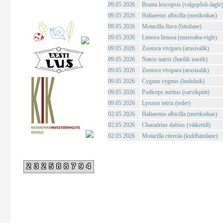
09.05 2026
Branta leucopsis (valgepõsk-lagle)
09.05 2026
Haliaeetus albicilla (merikotkas)
09.05 2026
Motacilla flava (hänilane)
09.05 2026
Limosa limosa (mustsaba-vigle)
09.05 2026
Zootoca vivipara (arusisalik)
09.05 2026
Natrix natrix (harilik nastik)
09.05 2026
Zootoca vivipara (arusisalik)
09.05 2026
Cygnus cygnus (laululuik)
09.05 2026
Podiceps auritus (sarvikpütt)
09.05 2026
Lyrurus tetrix (teder)
02.05 2026
Haliaeetus albicilla (merikotkas)
02.05 2026
Charadrius dubius (väiketüll)
02.05 2026
Motacilla citreola (kuldhänilane)
232588794