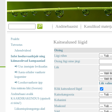
Andmebaasist
Kasulikud materja
Pealeht
Kaitsealused liigid
Tutvustus
Otsing
Juhendvideod
Liigi rühm
Infot loodusvaatlejale ning
käimasolevad kampaaniad
Otsing liigi nime järgi
📢 Uus imetajate levikuatlas
Liik
📢 Aasta orhidee vaatluste
kogumine
📢 Loodusvaatluste äpp
Liik valim
Aita määrata liiki (foorum)
Kõik kaitsealused liigid
Andmebaasi avalik
Kaitsekategooria
KAARDIRAKENDUS (ajutiselt
Kohanimi
ei tööta!)
Maakond
Liikumispiirangutega alad
Vald