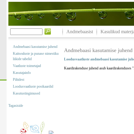
Andmebaasist
Kasulikud materja
Andmebaasi kasutamise juhend
Andmebaasi kasutamise juhend
Kaitsealuste ja punase nimestiku
liikide tabelid
Loodusvaatluste andmebaasi kasutamise juh
Vaatluste toimetajad
Kaardirakenduse juhend asub kaardirakenduses "A
Kasutajainfo
Piltidest
Loodusvaatluste postkaardid
Kasutustingimused
Tagasiside