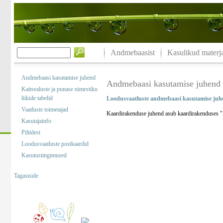
Andmebaasist
Kasulikud materja
Andmebaasi kasutamise juhend
Andmebaasi kasutamise juhend
Kaitsealuste ja punase nimestiku
liikide tabelid
Loodusvaatluste andmebaasi kasutamise juh
Vaatluste toimetajad
Kaardirakenduse juhend asub kaardirakenduses "A
Kasutajainfo
Piltidest
Loodusvaatluste postkaardid
Kasutustingimused
Tagasiside