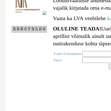
Loodusvaatluste andmebaa
vajalik kirjutada oma e-ma
Vaata ka LVA veebilehe
k
OLULINE TEADA!
Uuek
233472190
aprillist võimalik ainult
nutirakenduse kohta täps
E-mail või kasutajanimi
Parool