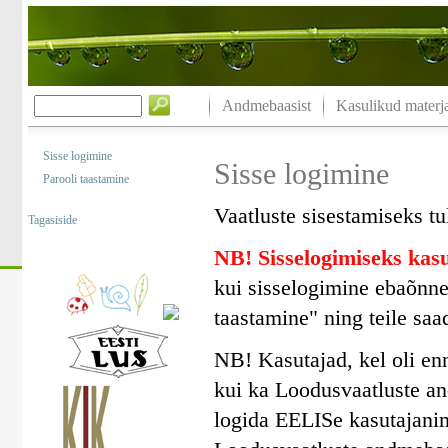
Andmebaasist
Kasulikud materja
Sisse logimine
Sisse logimine
Parooli taastamine
Vaatluste sisestamiseks tu
Tagasiside
NB! Sisselogimiseks ka
kui sisselogimine ebaõnne
taastamine" ning teile saa
NB! Kasutajad, kel oli en
kui ka Loodusvaatluste a
logida EELISe kasutajanim