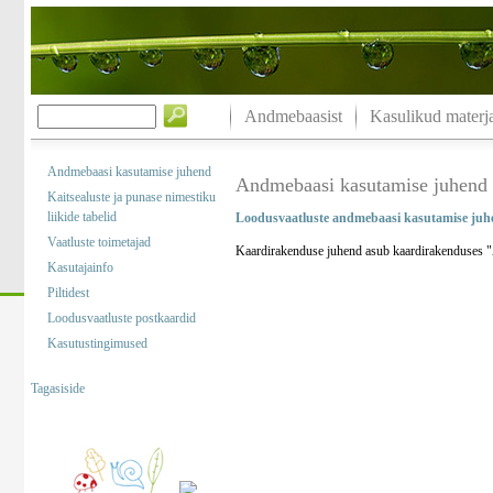
Andmebaasist
Kasulikud materja
Andmebaasi kasutamise juhend
Andmebaasi kasutamise juhend
Kaitsealuste ja punase nimestiku
liikide tabelid
Loodusvaatluste andmebaasi kasutamise juh
Vaatluste toimetajad
Kaardirakenduse juhend asub kaardirakenduses "A
Kasutajainfo
Piltidest
Loodusvaatluste postkaardid
Kasutustingimused
Tagasiside