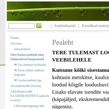
Andmebaasist
Kasulikud materja
Pealeht
Pealeht
Tutvustus
Juhendvideod
TERE TULEMAST LO
Infot loodusvaatlejale ning
VEEBILEHELE
käimasolevad kampaaniad
📢 Uus imetajate levikuatlas
Kutsume kõiki sisestama
📢 Aasta orhidee vaatluste
kogumine
kohtasin metskitse, kuuls
📢 Loodusvaatluste äpp
loodud kõigile loodushuvil
Aita määrata liiki (foorum)
Lisaks elavate isendite va
Andmebaasi avalik
KAARDIRAKENDUS (ajutiselt
(käpajäljed, ekskremendid)
ei tööta!)
nägemist.
Liikumispiirangutega alad