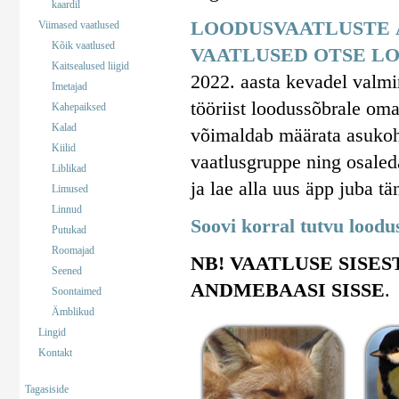
kaardil
LOODUSVAATLUSTE 
Viimased vaatlused
Kõik vaatlused
VAATLUSED OTSE LO
Kaitsealused liigid
2022. aasta kevadel valm
Imetajad
tööriist loodussõbrale om
Kahepaiksed
Kalad
võimaldab määrata asukohta
Kiilid
vaatlusgruppe ning osaled
Liblikad
ja lae alla uus äpp juba tä
Limused
Linnud
Soovi korral tutvu lood
Putukad
Roomajad
NB! VAATLUSE SISES
Seened
ANDMEBAASI SISSE
.
Soontaimed
Ämblikud
Lingid
Kontakt
Tagasiside