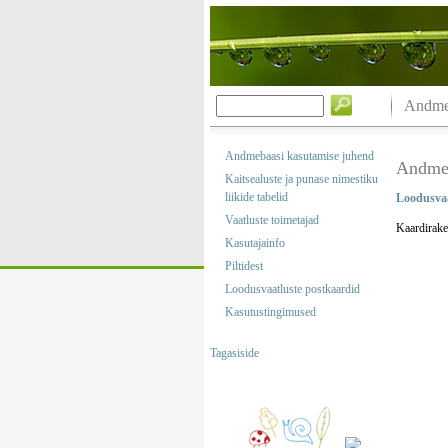
Andmeb
Andmebaasi kasutamise juhend
Andmeb
Kaitsealuste ja punase nimestiku
liikide tabelid
Loodusvaa
Vaatluste toimetajad
Kaardirake
Kasutajainfo
Piltidest
Loodusvaatluste postkaardid
Kasutustingimused
Tagasiside