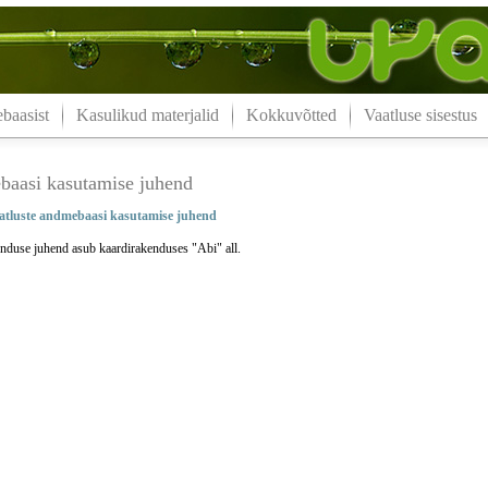
aasist
Kasulikud materjalid
Kokkuvõtted
Vaatluse sisestus
aasi kasutamise juhend
tluste andmebaasi kasutamise juhend
nduse juhend asub kaardirakenduses "Abi" all.