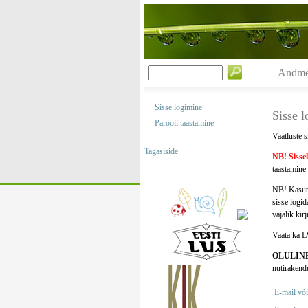
Andmeb
Sisse logimine
Sisse 
Parooli taastamine
Vaatluste s
Tagasiside
NB! Sisse
taastamine"
NB! Kasuta
sisse logi
vajalik kir
Vaata ka L
OLULIN
nutirakend
E-mail või