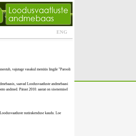
ENG
nestub, vajutage vasakul menüüs lingile "Parooli
andmebaasis, saavad Loodusvaatluste andmebaasi
onto andmed. Pärast 2010. aastat on sisenemisel
ue Loodusvaatluste nutirakenduse kaudu. Loe