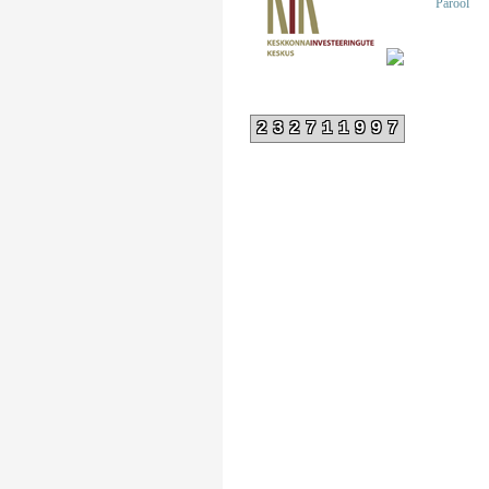
Parool
232711997