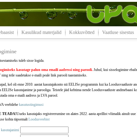
aasist
Kasulikud materjalid
Kokkuvõtted
Vaatluse sisestus
logimine
isestamiseks tuleb sisse logida.
logimiseks kasutage palun oma
emaili aadressi
ning parooli.
Juhul, kui sisselogimine ebaõn
 ning teile saadetakse e-maili peale link parooli taastamiseks.
jad, kel oli enne 2010. aastat kasutajakonto nii EELISe programmis kui ka Loodusvaatluste 
da EELISe kasutajanime ja parooliga. Teistele jäid kehtima nende Loodusvaatluste andmebaasi k
jutada oma e-maili aadress ja LVA parool.
VA veebilehe
kasutustingimusi
E TEADA!
Uueks kasutajaks registreerumine on alates 2022. aasta aprillist võimalik ainult u
use kohta täpsemalt
Loodusveebist
 kasutajanimi