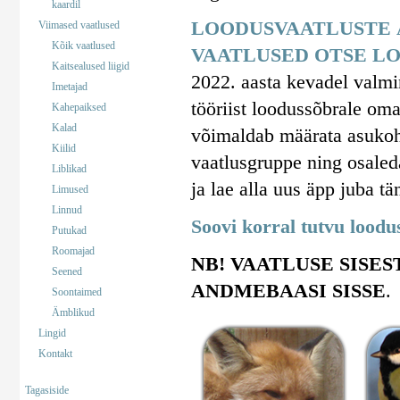
kaardil
LOODUSVAATLUSTE 
Viimased vaatlused
Kõik vaatlused
VAATLUSED OTSE LO
Kaitsealused liigid
2022. aasta kevadel valm
Imetajad
tööriist loodussõbrale om
Kahepaiksed
Kalad
võimaldab määrata asukohta
Kiilid
vaatlusgruppe ning osaled
Liblikad
ja lae alla uus äpp juba tä
Limused
Linnud
Soovi korral tutvu lood
Putukad
Roomajad
NB! VAATLUSE SISES
Seened
ANDMEBAASI SISSE
.
Soontaimed
Ämblikud
Lingid
Kontakt
Tagasiside