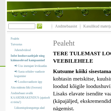
Andmebaasist
Kasulikud materja
Pealeht
Pealeht
Tutvustus
Juhendvideod
TERE TULEMAST LO
Infot loodusvaatlejale ning
VEEBILEHELE
käimasolevad kampaaniad
📢 Uus imetajate levikuatlas
Kutsume kõiki sisestama
📢 Aasta orhidee vaatluste
kogumine
kohtasin metskitse, kuuls
📢 Loodusvaatluste äpp
loodud kõigile loodushuvil
Aita määrata liiki (foorum)
Lisaks elavate isendite va
Andmebaasi avalik
KAARDIRAKENDUS (ajutiselt
(käpajäljed, ekskremendid)
ei tööta!)
nägemist.
Liikumispiirangutega alad