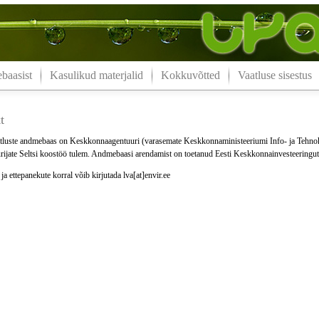
aasist
Kasulikud materjalid
Kokkuvõtted
Vaatluse sisestus
t
luste andmebaas on Keskkonnaagentuuri (varasemate Keskkonnaministeeriumi Info- ja Tehno
ijate Seltsi koostöö tulem. Andmebaasi arendamist on toetanud Eesti Keskkonnainvesteeringu
a ettepanekute korral võib kirjutada lva[at]envir.ee