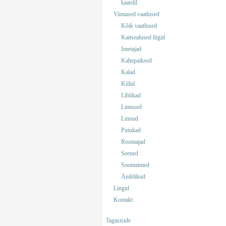
kaardil
Viimased vaatlused
Kõik vaatlused
Kaitsealused liigid
Imetajad
Kahepaiksed
Kalad
Kiilid
Liblikad
Limused
Linnud
Putukad
Roomajad
Seened
Soontaimed
Ämblikud
Lingid
Kontakt
Tagasiside