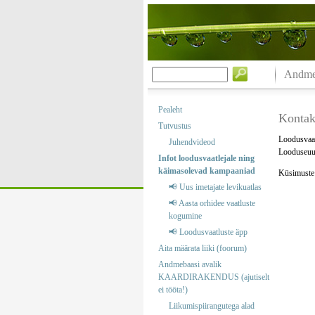
Andmeb
Pealeht
Kontak
Tutvustus
Loodusvaat
Juhendvideod
Looduseuur
Infot loodusvaatlejale ning
käimasolevad kampaaniad
Küsimuste j
📢 Uus imetajate levikuatlas
📢 Aasta orhidee vaatluste
kogumine
📢 Loodusvaatluste äpp
Aita määrata liiki (foorum)
Andmebaasi avalik
KAARDIRAKENDUS (ajutiselt
ei tööta!)
Liikumispiirangutega alad