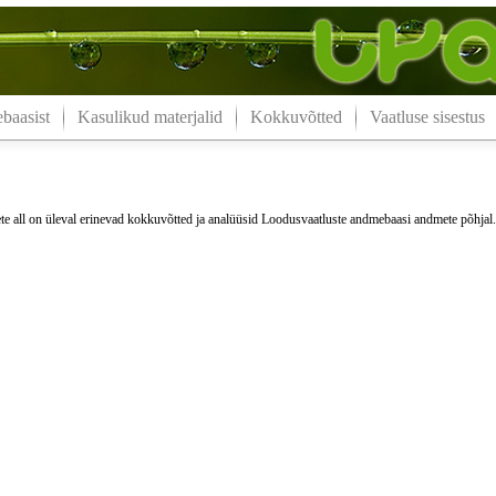
aasist
Kasulikud materjalid
Kokkuvõtted
Vaatluse sisestus
e all on üleval erinevad kokkuvõtted ja analüüsid Loodusvaatluste andmebaasi andmete põhjal.