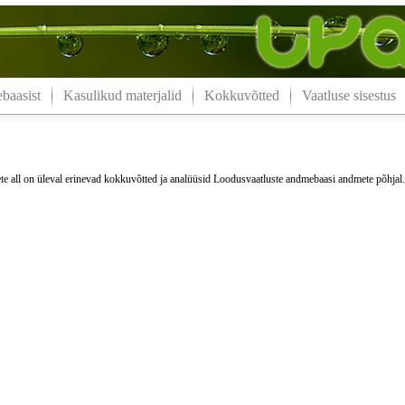
aasist
Kasulikud materjalid
Kokkuvõtted
Vaatluse sisestus
e all on üleval erinevad kokkuvõtted ja analüüsid Loodusvaatluste andmebaasi andmete põhjal.