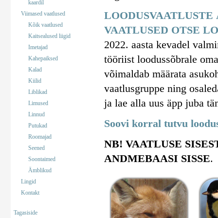
kaardil
LOODUSVAATLUSTE 
Viimased vaatlused
Kõik vaatlused
VAATLUSED OTSE LO
Kaitsealused liigid
2022. aasta kevadel valm
Imetajad
tööriist loodussõbrale om
Kahepaiksed
Kalad
võimaldab määrata asukohta
Kiilid
vaatlusgruppe ning osaled
Liblikad
ja lae alla uus äpp juba tä
Limused
Linnud
Soovi korral tutvu lood
Putukad
Roomajad
NB! VAATLUSE SISES
Seened
ANDMEBAASI SISSE
.
Soontaimed
Ämblikud
Lingid
Kontakt
Tagasiside