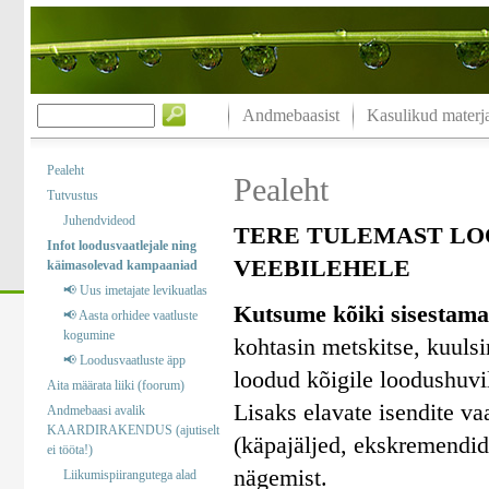
Andmebaasist
Kasulikud materja
Pealeht
Pealeht
Tutvustus
Juhendvideod
TERE TULEMAST LO
Infot loodusvaatlejale ning
VEEBILEHELE
käimasolevad kampaaniad
📢 Uus imetajate levikuatlas
Kutsume kõiki sisestama
📢 Aasta orhidee vaatluste
kogumine
kohtasin metskitse, kuuls
📢 Loodusvaatluste äpp
loodud kõigile loodushuvil
Aita määrata liiki (foorum)
Lisaks elavate isendite va
Andmebaasi avalik
KAARDIRAKENDUS (ajutiselt
(käpajäljed, ekskremendid)
ei tööta!)
nägemist.
Liikumispiirangutega alad