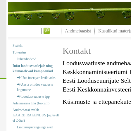
Andmebaasist
Kasulikud materja
Pealeht
Kontakt
Tutvustus
Juhendvideod
Loodusvaatluste andmeba
Infot loodusvaatlejale ning
Keskkonnaministeeriumi I
käimasolevad kampaaniad
📢 Uus imetajate levikuatlas
Eesti Looduseuurijate Sel
📢 Aasta orhidee vaatluste
Eesti Keskkonnainvesteer
kogumine
📢 Loodusvaatluste äpp
Küsimuste ja ettepanekute 
Aita määrata liiki (foorum)
Andmebaasi avalik
KAARDIRAKENDUS (ajutiselt
ei tööta!)
Liikumispiirangutega alad