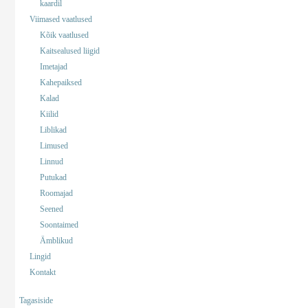
kaardil
Viimased vaatlused
Kõik vaatlused
Kaitsealused liigid
Imetajad
Kahepaiksed
Kalad
Kiilid
Liblikad
Limused
Linnud
Putukad
Roomajad
Seened
Soontaimed
Ämblikud
Lingid
Kontakt
Tagasiside