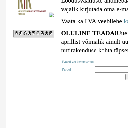
Loodusvaatluste andmebaa
vajalik kirjutada oma e-ma
Vaata ka LVA veebilehe
k
OLULINE TEADA!
Uuek
234076565
aprillist võimalik ainult
nutirakenduse kohta täps
E-mail või kasutajanimi
Parool