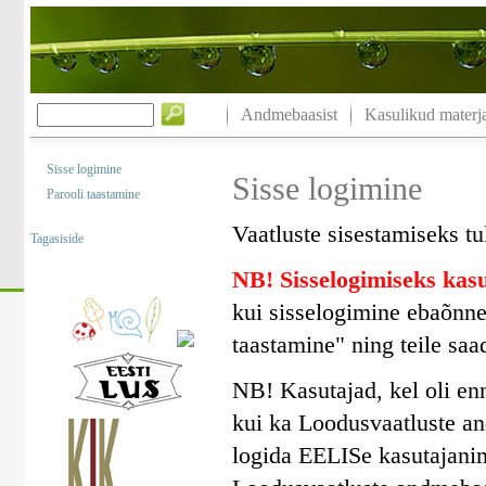
Andmebaasist
Kasulikud materja
Sisse logimine
Sisse logimine
Parooli taastamine
Vaatluste sisestamiseks tu
Tagasiside
NB! Sisselogimiseks ka
kui sisselogimine ebaõnne
taastamine" ning teile saa
NB! Kasutajad, kel oli en
kui ka Loodusvaatluste a
logida EELISe kasutajanim