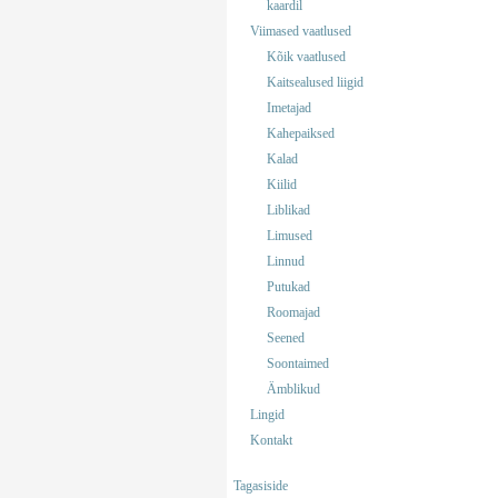
kaardil
Viimased vaatlused
Kõik vaatlused
Kaitsealused liigid
Imetajad
Kahepaiksed
Kalad
Kiilid
Liblikad
Limused
Linnud
Putukad
Roomajad
Seened
Soontaimed
Ämblikud
Lingid
Kontakt
Tagasiside