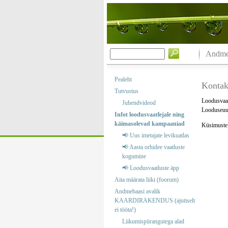
Andmeb
Pealeht
Kontak
Tutvustus
Loodusvaat
Juhendvideod
Looduseuur
Infot loodusvaatlejale ning
käimasolevad kampaaniad
Küsimuste j
📢 Uus imetajate levikuatlas
📢 Aasta orhidee vaatluste
kogumine
📢 Loodusvaatluste äpp
Aita määrata liiki (foorum)
Andmebaasi avalik
KAARDIRAKENDUS (ajutiselt
ei tööta!)
Liikumispiirangutega alad