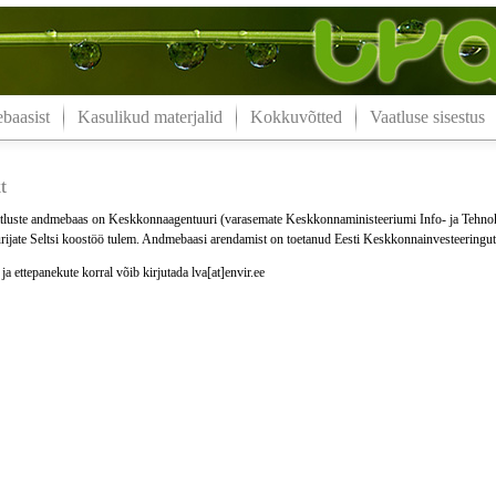
aasist
Kasulikud materjalid
Kokkuvõtted
Vaatluse sisestus
t
luste andmebaas on Keskkonnaagentuuri (varasemate Keskkonnaministeeriumi Info- ja Tehno
ijate Seltsi koostöö tulem. Andmebaasi arendamist on toetanud Eesti Keskkonnainvesteeringu
a ettepanekute korral võib kirjutada lva[at]envir.ee