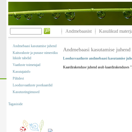
Andmebaasist
Kasulikud materja
Andmebaasi kasutamise juhend
Andmebaasi kasutamise juhend
Kaitsealuste ja punase nimestiku
liikide tabelid
Loodusvaatluste andmebaasi kasutamise juh
Vaatluste toimetajad
Kaardirakenduse juhend asub kaardirakenduses "A
Kasutajainfo
Piltidest
Loodusvaatluste postkaardid
Kasutustingimused
Tagasiside