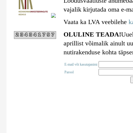
Loodusvaatluste andmebaa
vajalik kirjutada oma e-ma
Vaata ka LVA veebilehe
k
OLULINE TEADA!
Uuek
234341797
aprillist võimalik ainult
nutirakenduse kohta täps
E-mail või kasutajanimi
Parool