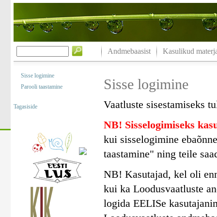
Andmebaasist
Kasulikud materja
Sisse logimine
Sisse logimine
Parooli taastamine
Vaatluste sisestamiseks tu
Tagasiside
NB! Sisselogimiseks ka
kui sisselogimine ebaõnne
taastamine" ning teile saa
NB! Kasutajad, kel oli en
kui ka Loodusvaatluste a
logida EELISe kasutajanim