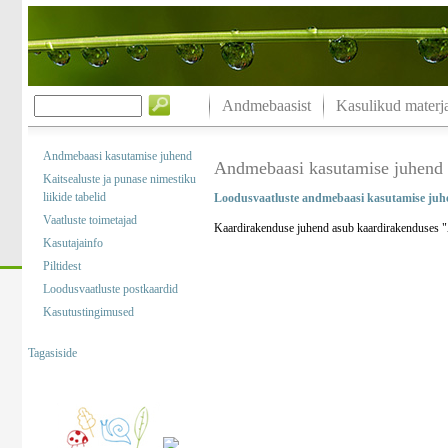
Andmebaasist
Kasulikud materja
Andmebaasi kasutamise juhend
Andmebaasi kasutamise juhend
Kaitsealuste ja punase nimestiku
liikide tabelid
Loodusvaatluste andmebaasi kasutamise juh
Vaatluste toimetajad
Kaardirakenduse juhend asub kaardirakenduses "A
Kasutajainfo
Piltidest
Loodusvaatluste postkaardid
Kasutustingimused
Tagasiside