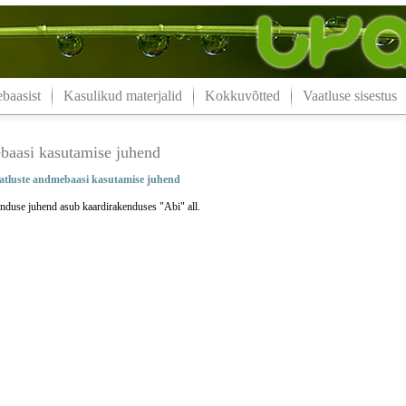
aasist
Kasulikud materjalid
Kokkuvõtted
Vaatluse sisestus
aasi kasutamise juhend
tluste andmebaasi kasutamise juhend
nduse juhend asub kaardirakenduses "Abi" all.