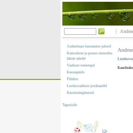
Andmeb
Andmebaasi kasutamise juhend
Andmeb
Kaitsealuste ja punase nimestiku
liikide tabelid
Loodusvaa
Vaatluste toimetajad
Kaardirake
Kasutajainfo
Piltidest
Loodusvaatluste postkaardid
Kasutustingimused
Tagasiside