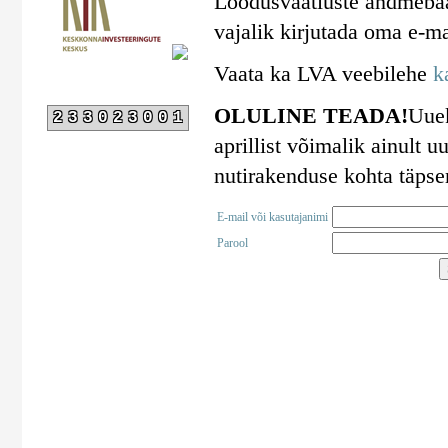
Loodusvaatluste andmebaa
vajalik kirjutada oma e-ma
Vaata ka LVA veebilehe
k
OLULINE TEADA!
Uuek
233023001
aprillist võimalik ainult
nutirakenduse kohta täps
E-mail või kasutajanimi
Parool