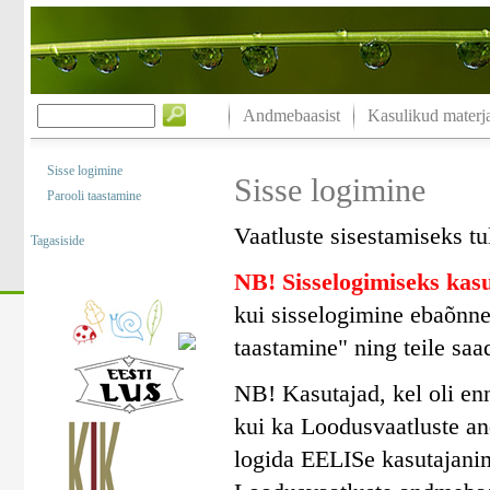
Andmebaasist
Kasulikud materja
Sisse logimine
Sisse logimine
Parooli taastamine
Vaatluste sisestamiseks tu
Tagasiside
NB! Sisselogimiseks ka
kui sisselogimine ebaõnne
taastamine" ning teile saa
NB! Kasutajad, kel oli en
kui ka Loodusvaatluste a
logida EELISe kasutajanim