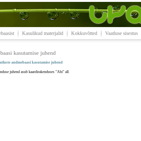
aasist
Kasulikud materjalid
Kokkuvõtted
Vaatluse sisestus
aasi kasutamise juhend
tluste andmebaasi kasutamise juhend
nduse juhend asub kaardirakenduses "Abi" all.