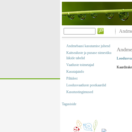
Andmeb
Andmebaasi kasutamise juhend
Andmeb
Kaitsealuste ja punase nimestiku
liikide tabelid
Loodusvaa
Vaatluste toimetajad
Kaardirake
Kasutajainfo
Piltidest
Loodusvaatluste postkaardid
Kasutustingimused
Tagasiside