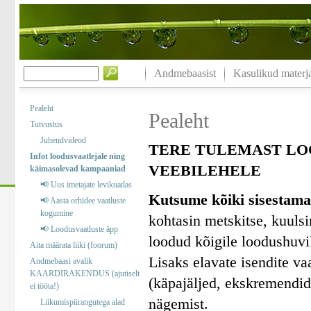
Andmebaasist
Kasulikud materja
Pealeht
Pealeht
Tutvustus
Juhendvideod
TERE TULEMAST LO
Infot loodusvaatlejale ning
VEEBILEHELE
käimasolevad kampaaniad
📢 Uus imetajate levikuatlas
Kutsume kõiki sisestama
📢 Aasta orhidee vaatluste
kogumine
kohtasin metskitse, kuuls
📢 Loodusvaatluste äpp
loodud kõigile loodushuvil
Aita määrata liiki (foorum)
Lisaks elavate isendite va
Andmebaasi avalik
KAARDIRAKENDUS (ajutiselt
(käpajäljed, ekskremendid)
ei tööta!)
nägemist.
Liikumispiirangutega alad