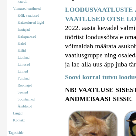
kaardil
LOODUSVAATLUSTE 
Viimased vaatlused
Kõik vaatlused
VAATLUSED OTSE LO
Kaitsealused liigid
2022. aasta kevadel valm
Imetajad
tööriist loodussõbrale om
Kahepaiksed
Kalad
võimaldab määrata asukohta
Kiilid
vaatlusgruppe ning osaled
Liblikad
ja lae alla uus äpp juba tä
Limused
Linnud
Soovi korral tutvu lood
Putukad
Roomajad
NB! VAATLUSE SISES
Seened
ANDMEBAASI SISSE
.
Soontaimed
Ämblikud
Lingid
Kontakt
Tagasiside