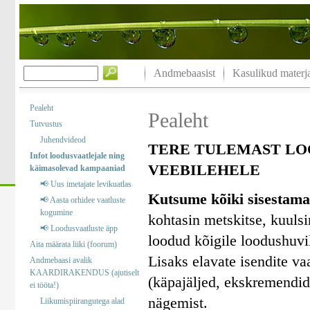
Andmebaasist
Kasulikud materja
Pealeht
Pealeht
Tutvustus
Juhendvideod
TERE TULEMAST LO
Infot loodusvaatlejale ning
VEEBILEHELE
käimasolevad kampaaniad
📢 Uus imetajate levikuatlas
Kutsume kõiki sisestama
📢 Aasta orhidee vaatluste
kogumine
kohtasin metskitse, kuuls
📢 Loodusvaatluste äpp
loodud kõigile loodushuvil
Aita määrata liiki (foorum)
Lisaks elavate isendite va
Andmebaasi avalik
KAARDIRAKENDUS (ajutiselt
(käpajäljed, ekskremendid)
ei tööta!)
nägemist.
Liikumispiirangutega alad