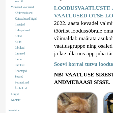
kaardil
LOODUSVAATLUSTE 
Viimased vaatlused
Kõik vaatlused
VAATLUSED OTSE LO
Kaitsealused liigid
2022. aasta kevadel valm
Imetajad
tööriist loodussõbrale om
Kahepaiksed
Kalad
võimaldab määrata asukohta
Kiilid
vaatlusgruppe ning osaled
Liblikad
ja lae alla uus äpp juba tä
Limused
Linnud
Soovi korral tutvu lood
Putukad
Roomajad
NB! VAATLUSE SISES
Seened
ANDMEBAASI SISSE
.
Soontaimed
Ämblikud
Lingid
Kontakt
Tagasiside