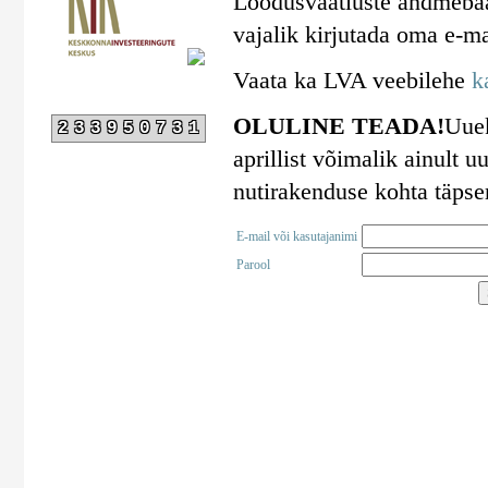
Loodusvaatluste andmebaa
vajalik kirjutada oma e-ma
Vaata ka LVA veebilehe
k
OLULINE TEADA!
Uuek
233950731
aprillist võimalik ainult
nutirakenduse kohta täps
E-mail või kasutajanimi
Parool