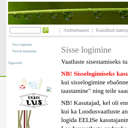
Andmebaasist
Kasulikud materja
Sisse logimine
Sisse logimine
Parooli taastamine
Vaatluste sisestamiseks tu
Tagasiside
NB! Sisselogimiseks ka
kui sisselogimine ebaõnne
taastamine" ning teile saa
NB! Kasutajad, kel oli en
kui ka Loodusvaatluste a
logida EELISe kasutajanim