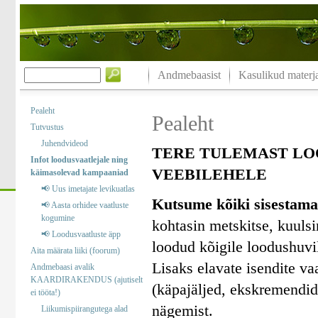
Andmebaasist
Kasulikud materja
Pealeht
Pealeht
Tutvustus
Juhendvideod
TERE TULEMAST LO
Infot loodusvaatlejale ning
VEEBILEHELE
käimasolevad kampaaniad
📢 Uus imetajate levikuatlas
Kutsume kõiki sisestama
📢 Aasta orhidee vaatluste
kogumine
kohtasin metskitse, kuuls
📢 Loodusvaatluste äpp
loodud kõigile loodushuvil
Aita määrata liiki (foorum)
Lisaks elavate isendite va
Andmebaasi avalik
KAARDIRAKENDUS (ajutiselt
(käpajäljed, ekskremendid)
ei tööta!)
nägemist.
Liikumispiirangutega alad