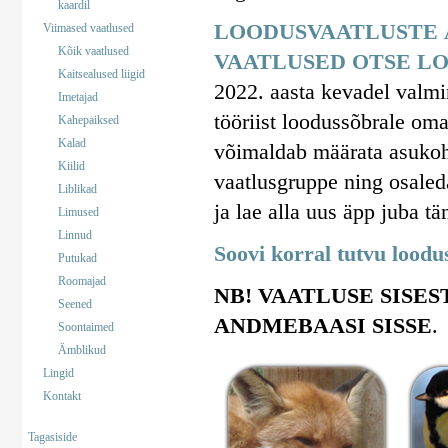
kaardil
LOODUSVAATLUSTE 
Viimased vaatlused
Kõik vaatlused
VAATLUSED OTSE LO
Kaitsealused liigid
2022. aasta kevadel valm
Imetajad
tööriist loodussõbrale om
Kahepaiksed
Kalad
võimaldab määrata asukohta
Kiilid
vaatlusgruppe ning osaled
Liblikad
ja lae alla uus äpp juba tä
Limused
Linnud
Soovi korral tutvu lood
Putukad
Roomajad
NB! VAATLUSE SISES
Seened
ANDMEBAASI SISSE
.
Soontaimed
Ämblikud
Lingid
Kontakt
Tagasiside