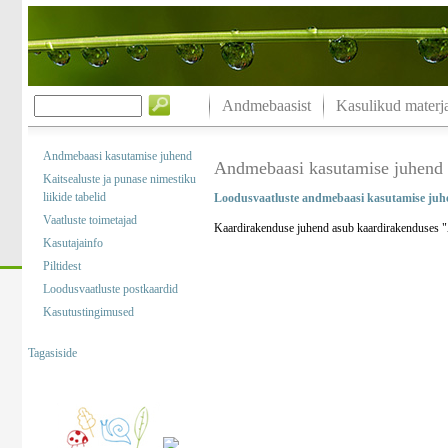
Andmebaasist
Kasulikud materja
Andmebaasi kasutamise juhend
Andmebaasi kasutamise juhend
Kaitsealuste ja punase nimestiku
liikide tabelid
Loodusvaatluste andmebaasi kasutamise juh
Vaatluste toimetajad
Kaardirakenduse juhend asub kaardirakenduses "A
Kasutajainfo
Piltidest
Loodusvaatluste postkaardid
Kasutustingimused
Tagasiside