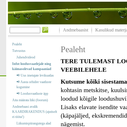
Andmebaasist
Kasulikud materja
Pealeht
Pealeht
Tutvustus
Juhendvideod
TERE TULEMAST LO
Infot loodusvaatlejale ning
VEEBILEHELE
käimasolevad kampaaniad
📢 Uus imetajate levikuatlas
Kutsume kõiki sisestama
📢 Aasta orhidee vaatluste
kogumine
kohtasin metskitse, kuuls
📢 Loodusvaatluste äpp
loodud kõigile loodushuvil
Aita määrata liiki (foorum)
Lisaks elavate isendite va
Andmebaasi avalik
KAARDIRAKENDUS (ajutiselt
(käpajäljed, ekskremendid)
ei tööta!)
nägemist.
Liikumispiirangutega alad