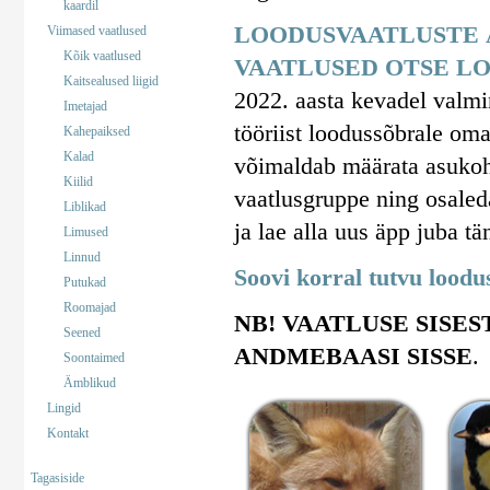
kaardil
LOODUSVAATLUSTE 
Viimased vaatlused
Kõik vaatlused
VAATLUSED OTSE LO
Kaitsealused liigid
2022. aasta kevadel valm
Imetajad
tööriist loodussõbrale om
Kahepaiksed
Kalad
võimaldab määrata asukohta
Kiilid
vaatlusgruppe ning osaled
Liblikad
ja lae alla uus äpp juba tä
Limused
Linnud
Soovi korral tutvu lood
Putukad
Roomajad
NB! VAATLUSE SISES
Seened
ANDMEBAASI SISSE
.
Soontaimed
Ämblikud
Lingid
Kontakt
Tagasiside