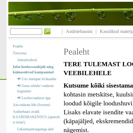
Andmebaasist
Kasulikud materja
Pealeht
Pealeht
Tutvustus
Juhendvideod
TERE TULEMAST LO
Infot loodusvaatlejale ning
VEEBILEHELE
käimasolevad kampaaniad
📢 Uus imetajate levikuatlas
Kutsume kõiki sisestama
📢 Aasta orhidee vaatluste
kogumine
kohtasin metskitse, kuuls
📢 Loodusvaatluste äpp
loodud kõigile loodushuvil
Aita määrata liiki (foorum)
Lisaks elavate isendite va
Andmebaasi avalik
KAARDIRAKENDUS (ajutiselt
(käpajäljed, ekskremendid)
ei tööta!)
nägemist.
Liikumispiirangutega alad