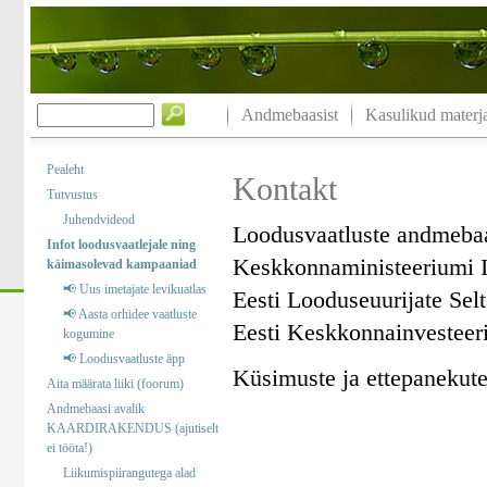
Andmebaasist
Kasulikud materja
Pealeht
Kontakt
Tutvustus
Juhendvideod
Loodusvaatluste andmeba
Infot loodusvaatlejale ning
Keskkonnaministeeriumi I
käimasolevad kampaaniad
📢 Uus imetajate levikuatlas
Eesti Looduseuurijate Sel
📢 Aasta orhidee vaatluste
Eesti Keskkonnainvesteer
kogumine
📢 Loodusvaatluste äpp
Küsimuste ja ettepanekute 
Aita määrata liiki (foorum)
Andmebaasi avalik
KAARDIRAKENDUS (ajutiselt
ei tööta!)
Liikumispiirangutega alad