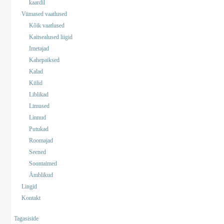
kaardil
Viimased vaatlused
Kõik vaatlused
Kaitsealused liigid
Imetajad
Kahepaiksed
Kalad
Kiilid
Liblikad
Limused
Linnud
Putukad
Roomajad
Seened
Soontaimed
Ämblikud
Lingid
Kontakt
Tagasiside