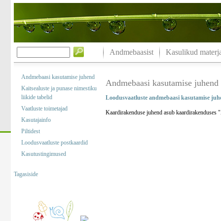
Andmebaasist
Kasulikud materja
Andmebaasi kasutamise juhend
Andmebaasi kasutamise juhend
Kaitsealuste ja punase nimestiku
liikide tabelid
Loodusvaatluste andmebaasi kasutamise juh
Vaatluste toimetajad
Kaardirakenduse juhend asub kaardirakenduses "A
Kasutajainfo
Piltidest
Loodusvaatluste postkaardid
Kasutustingimused
Tagasiside