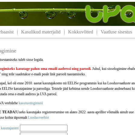
aasist
Kasulikud materjalid
Kokkuvõtted
Vaatluse sisestus
logimine
isestamiseks tuleb sisse logida.
logimiseks kasutage palun oma
emaili aadressi
ning parooli.
Juhul, kui sisselogimine ebaõn
 ning teile saadetakse e-maili peale link parooli taastamiseks.
jad, kel oli enne 2010. aastat kasutajakonto nii EELISe programmis kui ka Loodusvaatluste 
da EELISe kasutajanime ja parooliga. Teistele jäid kehtima nende Loodusvaatluste andmebaasi k
jutada oma e-maili aadress ja LVA parool.
VA veebilehe
kasutustingimusi
E TEADA!
Uueks kasutajaks registreerumine on alates 2022. aasta aprillist võimalik ainult u
use kohta täpsemalt
Loodusveebist
 kasutajanimi