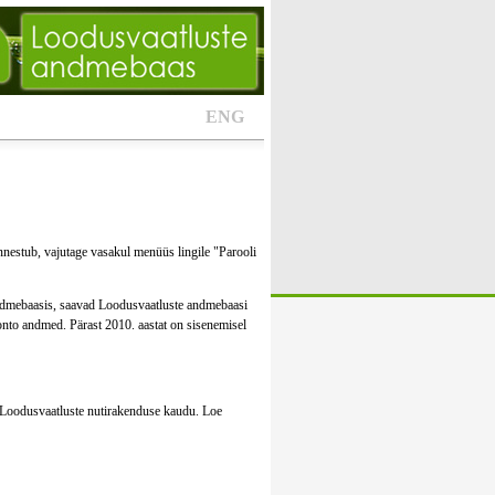
ENG
nestub, vajutage vasakul menüüs lingile "Parooli
andmebaasis, saavad Loodusvaatluste andmebaasi
onto andmed. Pärast 2010. aastat on sisenemisel
ue Loodusvaatluste nutirakenduse kaudu. Loe