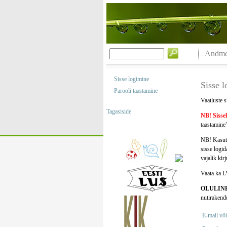
Andmeb
Sisse logimine
Sisse 
Parooli taastamine
Vaatluste s
Tagasiside
NB! Sisse
taastamine"
NB! Kasuta
sisse logi
vajalik kir
Vaata ka L
OLULIN
nutirakend
E-mail või