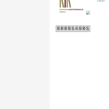
Parool
233214851