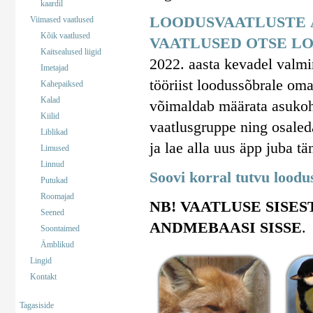
kaardil
LOODUSVAATLUSTE 
Viimased vaatlused
Kõik vaatlused
VAATLUSED OTSE LO
Kaitsealused liigid
2022. aasta kevadel valm
Imetajad
tööriist loodussõbrale om
Kahepaiksed
Kalad
võimaldab määrata asukohta
Kiilid
vaatlusgruppe ning osaled
Liblikad
ja lae alla uus äpp juba tä
Limused
Linnud
Soovi korral tutvu lood
Putukad
Roomajad
NB! VAATLUSE SISES
Seened
ANDMEBAASI SISSE
.
Soontaimed
Ämblikud
Lingid
Kontakt
Tagasiside