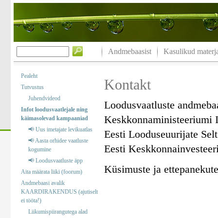
Andmebaasist
Kasulikud materja
Pealeht
Kontakt
Tutvustus
Juhendvideod
Loodusvaatluste andmeba
Infot loodusvaatlejale ning
Keskkonnaministeeriumi I
käimasolevad kampaaniad
📢 Uus imetajate levikuatlas
Eesti Looduseuurijate Sel
📢 Aasta orhidee vaatluste
Eesti Keskkonnainvesteer
kogumine
📢 Loodusvaatluste äpp
Küsimuste ja ettepanekute 
Aita määrata liiki (foorum)
Andmebaasi avalik
KAARDIRAKENDUS (ajutiselt
ei tööta!)
Liikumispiirangutega alad