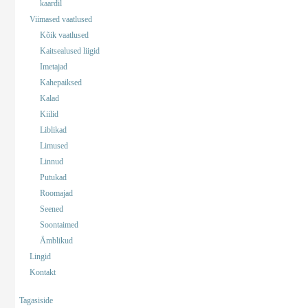
kaardil
Viimased vaatlused
Kõik vaatlused
Kaitsealused liigid
Imetajad
Kahepaiksed
Kalad
Kiilid
Liblikad
Limused
Linnud
Putukad
Roomajad
Seened
Soontaimed
Ämblikud
Lingid
Kontakt
Tagasiside