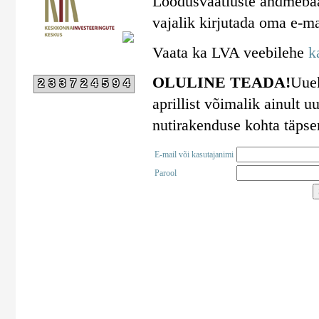
Loodusvaatluste andmebaa
vajalik kirjutada oma e-ma
Vaata ka LVA veebilehe
k
OLULINE TEADA!
Uuek
233724594
aprillist võimalik ainult
nutirakenduse kohta täps
E-mail või kasutajanimi
Parool