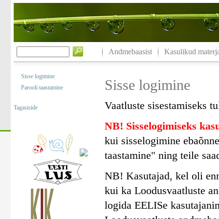
Andmebaasist
Kasulikud materja
Sisse logimine
Sisse logimine
Parooli taastamine
Vaatluste sisestamiseks tu
Tagasiside
NB! Sisselogimiseks ka
kui sisselogimine ebaõnne
taastamine" ning teile saa
NB! Kasutajad, kel oli en
kui ka Loodusvaatluste a
logida EELISe kasutajanim