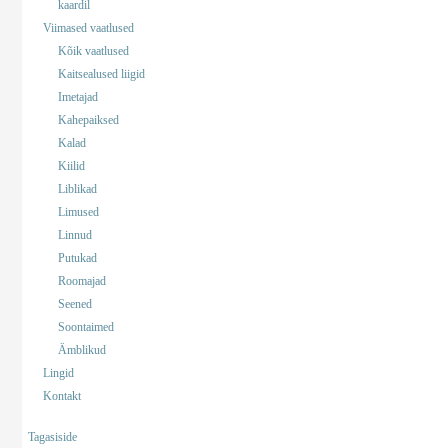
kaardil
Viimased vaatlused
Kõik vaatlused
Kaitsealused liigid
Imetajad
Kahepaiksed
Kalad
Kiilid
Liblikad
Limused
Linnud
Putukad
Roomajad
Seened
Soontaimed
Ämblikud
Lingid
Kontakt
Tagasiside