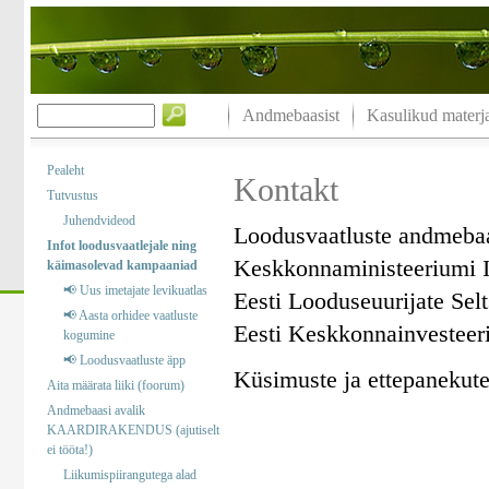
Andmebaasist
Kasulikud materja
Pealeht
Kontakt
Tutvustus
Juhendvideod
Loodusvaatluste andmeba
Infot loodusvaatlejale ning
Keskkonnaministeeriumi I
käimasolevad kampaaniad
📢 Uus imetajate levikuatlas
Eesti Looduseuurijate Sel
📢 Aasta orhidee vaatluste
Eesti Keskkonnainvesteer
kogumine
📢 Loodusvaatluste äpp
Küsimuste ja ettepanekute 
Aita määrata liiki (foorum)
Andmebaasi avalik
KAARDIRAKENDUS (ajutiselt
ei tööta!)
Liikumispiirangutega alad