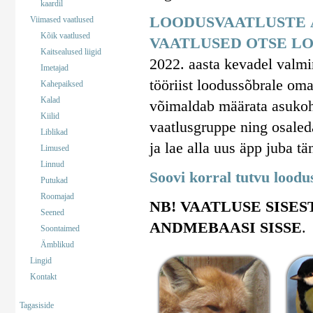
kaardil
LOODUSVAATLUSTE 
Viimased vaatlused
Kõik vaatlused
VAATLUSED OTSE LO
Kaitsealused liigid
2022. aasta kevadel valm
Imetajad
tööriist loodussõbrale om
Kahepaiksed
Kalad
võimaldab määrata asukohta
Kiilid
vaatlusgruppe ning osaled
Liblikad
ja lae alla uus äpp juba tä
Limused
Linnud
Soovi korral tutvu lood
Putukad
Roomajad
NB! VAATLUSE SISES
Seened
ANDMEBAASI SISSE
.
Soontaimed
Ämblikud
Lingid
Kontakt
Tagasiside