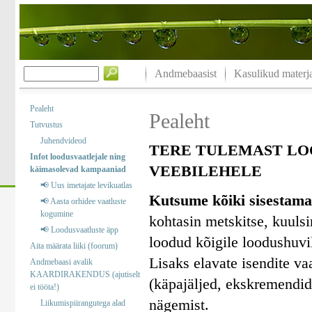
Andmebaasist
Kasulikud materja
Pealeht
Pealeht
Tutvustus
Juhendvideod
TERE TULEMAST LO
Infot loodusvaatlejale ning
VEEBILEHELE
käimasolevad kampaaniad
📢 Uus imetajate levikuatlas
Kutsume kõiki sisestama
📢 Aasta orhidee vaatluste
kogumine
kohtasin metskitse, kuuls
📢 Loodusvaatluste äpp
loodud kõigile loodushuvil
Aita määrata liiki (foorum)
Lisaks elavate isendite va
Andmebaasi avalik
KAARDIRAKENDUS (ajutiselt
(käpajäljed, ekskremendid)
ei tööta!)
nägemist.
Liikumispiirangutega alad