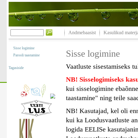
Andmebaasist
Kasulikud materja
Sisse logimine
Sisse logimine
Parooli taastamine
Vaatluste sisestamiseks tu
Tagasiside
NB! Sisselogimiseks ka
kui sisselogimine ebaõnne
taastamine" ning teile saa
NB! Kasutajad, kel oli en
kui ka Loodusvaatluste a
logida EELISe kasutajanim