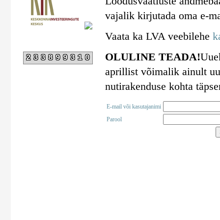
Loodusvaatluste andmebaa
vajalik kirjutada oma e-ma
Vaata ka LVA veebilehe
k
OLULINE TEADA!
Uuek
233899310
aprillist võimalik ainult
nutirakenduse kohta täps
E-mail või kasutajanimi
Parool