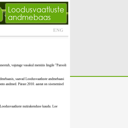
ENG
nestub, vajutage vasakul menüüs lingile "Parooli
andmebaasis, saavad Loodusvaatluste andmebaasi
onto andmed. Pärast 2010. aastat on sisenemisel
ue Loodusvaatluste nutirakenduse kaudu. Loe