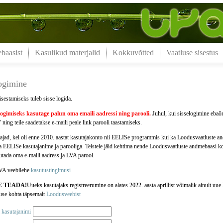
aasist
Kasulikud materjalid
Kokkuvõtted
Vaatluse sisestus
logimine
isestamiseks tuleb sisse logida.
logimiseks kasutage palun oma
emaili aadressi
ning parooli.
Juhul, kui sisselogimine ebaõn
 ning teile saadetakse e-maili peale link parooli taastamiseks.
jad, kel oli enne 2010. aastat kasutajakonto nii EELISe programmis kui ka Loodusvaatluste 
da EELISe kasutajanime ja parooliga. Teistele jäid kehtima nende Loodusvaatluste andmebaasi k
jutada oma e-maili aadress ja LVA parool.
VA veebilehe
kasutustingimusi
E TEADA!
Uueks kasutajaks registreerumine on alates 2022. aasta aprillist võimalik ainult u
use kohta täpsemalt
Loodusveebist
 kasutajanimi