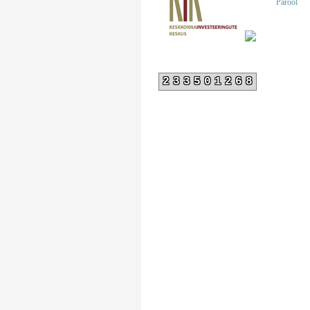
Parool
233501268