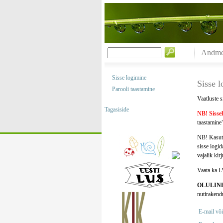
Andmeb
Sisse logimine
Sisse 
Parooli taastamine
Vaatluste s
Tagasiside
NB! Sisse
taastamine"
NB! Kasuta
sisse logi
vajalik kir
Vaata ka L
OLULIN
nutirakend
E-mail või