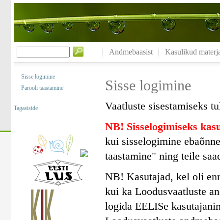
Andmebaasist
Kasulikud materja
Sisse logimine
Sisse logimine
Parooli taastamine
Vaatluste sisestamiseks tu
Tagasiside
NB! Sisselogimiseks ka
kui sisselogimine ebaõnne
taastamine" ning teile saa
NB! Kasutajad, kel oli en
kui ka Loodusvaatluste a
logida EELISe kasutajanim