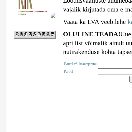
Loodusvaatluste andmebaa
vajalik kirjutada oma e-ma
Vaata ka LVA veebilehe
k
OLULINE TEADA!
Uuek
233529517
aprillist võimalik ainult
nutirakenduse kohta täps
E-mail või kasutajanimi
Parool