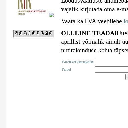
Loodusvaatluste andmebaa
vajalik kirjutada oma e-ma
Vaata ka LVA veebilehe
k
OLULINE TEADA!
Uuek
233163640
aprillist võimalik ainult
nutirakenduse kohta täps
E-mail või kasutajanimi
Parool