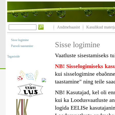
Andmebaasist
Kasulikud materja
Sisse logimine
Sisse logimine
Parooli taastamine
Vaatluste sisestamiseks tu
Tagasiside
NB! Sisselogimiseks ka
kui sisselogimine ebaõnne
taastamine" ning teile saa
NB! Kasutajad, kel oli en
kui ka Loodusvaatluste a
logida EELISe kasutajanim