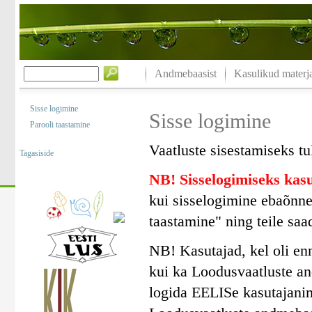
Andmebaasist
Kasulikud materja
Sisse logimine
Sisse logimine
Parooli taastamine
Vaatluste sisestamiseks tu
Tagasiside
NB! Sisselogimiseks ka
kui sisselogimine ebaõnne
taastamine" ning teile saa
NB! Kasutajad, kel oli en
kui ka Loodusvaatluste a
logida EELISe kasutajanim