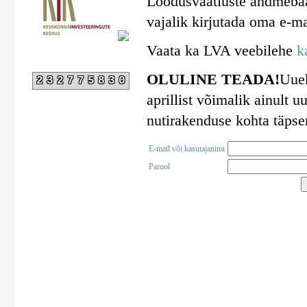
Loodusvaatluste andmebaa
vajalik kirjutada oma e-ma
Vaata ka LVA veebilehe
k
OLULINE TEADA!
Uuek
232775830
aprillist võimalik ainult
nutirakenduse kohta täps
E-mail või kasutajanimi
Parool