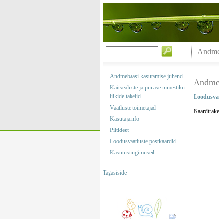
Andmeb
Andmebaasi kasutamise juhend
Andmeb
Kaitsealuste ja punase nimestiku
liikide tabelid
Loodusvaa
Vaatluste toimetajad
Kaardirake
Kasutajainfo
Piltidest
Loodusvaatluste postkaardid
Kasutustingimused
Tagasiside