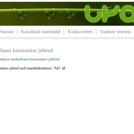
aasist
Kasulikud materjalid
Kokkuvõtted
Vaatluse sisestus
aasi kasutamise juhend
tluste andmebaasi kasutamise juhend
nduse juhend asub kaardirakenduses "Abi" all.