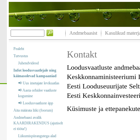
Andmebaasist
Kasulikud materja
Pealeht
Kontakt
Tutvustus
Juhendvideod
Loodusvaatluste andmeba
Infot loodusvaatlejale ning
Keskkonnaministeeriumi I
käimasolevad kampaaniad
📢 Uus imetajate levikuatlas
Eesti Looduseuurijate Sel
📢 Aasta orhidee vaatluste
Eesti Keskkonnainvesteer
kogumine
📢 Loodusvaatluste äpp
Küsimuste ja ettepanekute 
Aita määrata liiki (foorum)
Andmebaasi avalik
KAARDIRAKENDUS (ajutiselt
ei tööta!)
Liikumispiirangutega alad