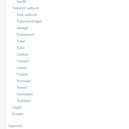
kaardil
Viimased vaatlused
Kõik vaatlused
Kaitsealused liigid
Imetajad
Kahepaiksed
Kalad
Kiilid
Liblikad
Limused
Linnud
Putukad
Roomajad
Seened
Soontaimed
Ämblikud
Lingid
Kontakt
Tagasiside