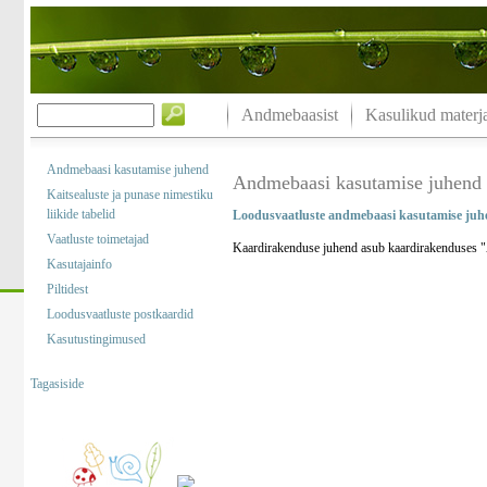
Andmebaasist
Kasulikud materja
Andmebaasi kasutamise juhend
Andmebaasi kasutamise juhend
Kaitsealuste ja punase nimestiku
liikide tabelid
Loodusvaatluste andmebaasi kasutamise juh
Vaatluste toimetajad
Kaardirakenduse juhend asub kaardirakenduses "A
Kasutajainfo
Piltidest
Loodusvaatluste postkaardid
Kasutustingimused
Tagasiside