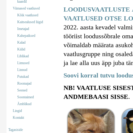
kaardil
LOODUSVAATLUSTE 
Viimased vaatlused
Kõik vaatlused
VAATLUSED OTSE LO
Kaitsealused liigid
2022. aasta kevadel valm
Imetajad
tööriist loodussõbrale om
Kahepaiksed
Kalad
võimaldab määrata asukohta
Kiilid
vaatlusgruppe ning osaled
Liblikad
ja lae alla uus äpp juba tä
Limused
Linnud
Soovi korral tutvu lood
Putukad
Roomajad
NB! VAATLUSE SISES
Seened
ANDMEBAASI SISSE
.
Soontaimed
Ämblikud
Lingid
Kontakt
Tagasiside