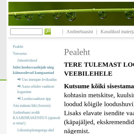
Andmebaasist
Kasulikud materja
Pealeht
Pealeht
Tutvustus
Juhendvideod
TERE TULEMAST LO
Infot loodusvaatlejale ning
VEEBILEHELE
käimasolevad kampaaniad
📢 Uus imetajate levikuatlas
Kutsume kõiki sisestama
📢 Aasta orhidee vaatluste
kogumine
kohtasin metskitse, kuuls
📢 Loodusvaatluste äpp
loodud kõigile loodushuvil
Aita määrata liiki (foorum)
Lisaks elavate isendite va
Andmebaasi avalik
KAARDIRAKENDUS (ajutiselt
(käpajäljed, ekskremendid)
ei tööta!)
nägemist.
Liikumispiirangutega alad