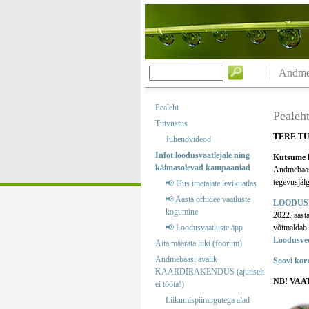
Andmeb
Pealeht
Pealeh
Tutvustus
TERE T
Juhendvideod
Infot loodusvaatlejale ning
Kutsume k
käimasolevad kampaaniad
Andmebaas o
tegevusjälg
📢 Uus imetajate levikuatlas
📢 Aasta orhidee vaatluste
LOODUS
kogumine
2022. aast
📢 Loodusvaatluste äpp
võimaldab m
Loodusve
Aita määrata liiki (foorum)
Andmebaasi avalik
Soovi kor
KAARDIRAKENDUS (ajutiselt
NB! VAA
ei tööta!)
Liikumispiirangutega alad