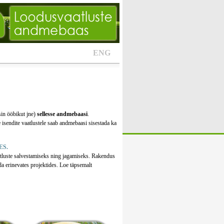
ENG
sin ööbikut jne)
sellesse andmebaasi
.
 isendite vaatlustele saab andmebaasi sisestada ka
ES.
tluste salvestamiseks ning jagamiseks. Rakendus
da erinevates projektides. Loe täpsemalt