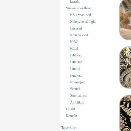
kaardil
Viimased vaatlused
Kõik vaatlused
Kaitsealused liigid
Imetajad
Kahepaiksed
Kalad
Kiilid
Liblikad
Limused
Linnud
Putukad
Roomajad
Seened
Soontaimed
Ämblikud
Lingid
Kontakt
Tagasiside