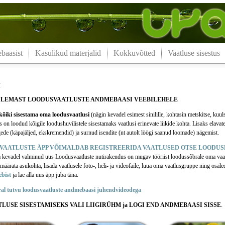
aasist
Kasulikud materjalid
Kokkuvõtted
Vaatluse sisestus
t
ULEMAST LOODUSVAATLUSTE ANDMEBAASI VEEBILEHELE
õiki sisestama oma loodusvaatlusi
(nägin kevadel esimest sinilille, kohtasin metskitse, kuul
n loodud kõigile loodushuvilistele sisestamaks vaatlusi erinevate liikide kohta. Lisaks elavate
ede (käpajäljed, ekskremendid) ja surnud isendite (nt autolt löögi saanud loomade) nägemist.
VAATLUSTE ÄPP VÕIMALDAB REGISTREERIDA VAATLUSED OTSE LOODUS
a kevadel valminud uus Loodusvaatluste nutirakendus on mugav tööriist loodussõbrale oma vaa
äärata asukohta, lisada vaatlusele foto-, heli- ja videofaile, luua oma vaatlusgruppe ning osale
ebist
ja lae alla uus äpp juba täna.
ral tutvu loodusvaatluste andmebaasi juhendvideodega
TLUSE SISESTAMISEKS VALI LIIGIRÜHM ja LOGI END ANDMEBAASI SISSE
.