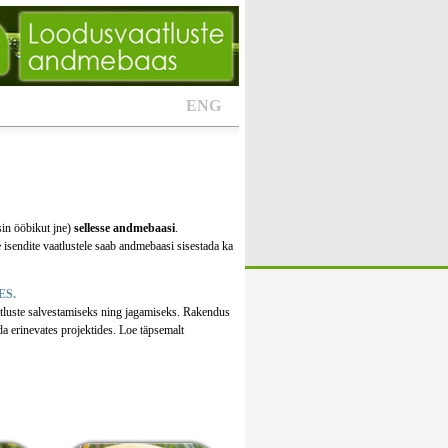
ENG
sin ööbikut jne)
sellesse andmebaasi
.
 isendite vaatlustele saab andmebaasi sisestada ka
ES.
tluste salvestamiseks ning jagamiseks. Rakendus
da erinevates projektides. Loe täpsemalt