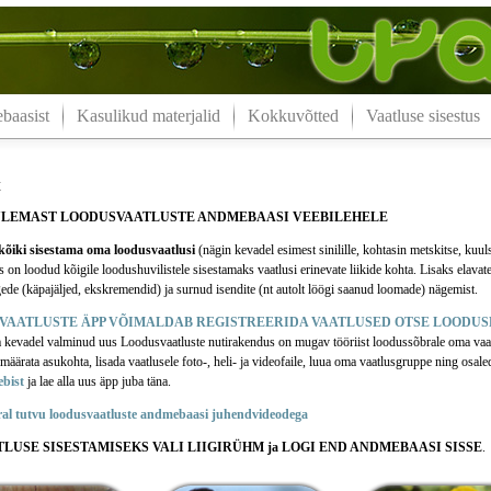
aasist
Kasulikud materjalid
Kokkuvõtted
Vaatluse sisestus
t
ULEMAST LOODUSVAATLUSTE ANDMEBAASI VEEBILEHELE
õiki sisestama oma loodusvaatlusi
(nägin kevadel esimest sinilille, kohtasin metskitse, kuul
n loodud kõigile loodushuvilistele sisestamaks vaatlusi erinevate liikide kohta. Lisaks elavate
ede (käpajäljed, ekskremendid) ja surnud isendite (nt autolt löögi saanud loomade) nägemist.
VAATLUSTE ÄPP VÕIMALDAB REGISTREERIDA VAATLUSED OTSE LOODUS
a kevadel valminud uus Loodusvaatluste nutirakendus on mugav tööriist loodussõbrale oma vaa
äärata asukohta, lisada vaatlusele foto-, heli- ja videofaile, luua oma vaatlusgruppe ning osale
ebist
ja lae alla uus äpp juba täna.
ral tutvu loodusvaatluste andmebaasi juhendvideodega
TLUSE SISESTAMISEKS VALI LIIGIRÜHM ja LOGI END ANDMEBAASI SISSE
.