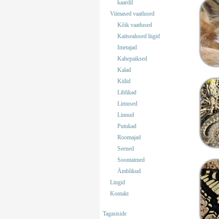
kaardil
Viimased vaatlused
Kõik vaatlused
Kaitsealused liigid
Imetajad
Kahepaiksed
Kalad
Kiilid
Liblikad
Limused
Linnud
Putukad
Roomajad
Seened
Soontaimed
Ämblikud
Lingid
Kontakt
Tagasiside