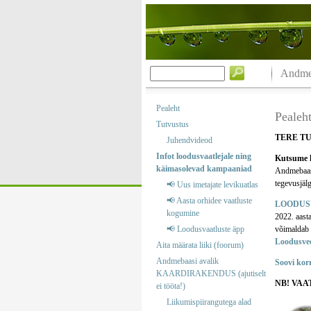
Andmeb
Pealeht
Pealeh
Tutvustus
TERE T
Juhendvideod
Infot loodusvaatlejale ning
Kutsume k
käimasolevad kampaaniad
Andmebaas o
tegevusjälg
📢 Uus imetajate levikuatlas
📢 Aasta orhidee vaatluste
LOODUS
kogumine
2022. aast
📢 Loodusvaatluste äpp
võimaldab m
Loodusve
Aita määrata liiki (foorum)
Andmebaasi avalik
Soovi kor
KAARDIRAKENDUS (ajutiselt
NB! VAA
ei tööta!)
Liikumispiirangutega alad