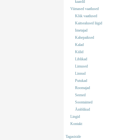
kaardil
Viimased vaatlused
Kõik vaatlused
Kaitsealused liigid
Imetajad
Kahepaiksed
Kalad
Kiilid
Liblikad
Limused
Linnud
Putukad
Roomajad
Seened
Soontaimed
Ämblikud
Lingid
Kontakt
Tagasiside