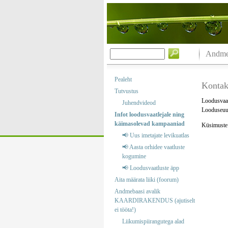
Andmeb
Pealeht
Kontak
Tutvustus
Loodusvaat
Juhendvideod
Looduseuur
Infot loodusvaatlejale ning
käimasolevad kampaaniad
Küsimuste j
📢 Uus imetajate levikuatlas
📢 Aasta orhidee vaatluste
kogumine
📢 Loodusvaatluste äpp
Aita määrata liiki (foorum)
Andmebaasi avalik
KAARDIRAKENDUS (ajutiselt
ei tööta!)
Liikumispiirangutega alad