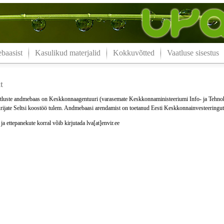
aasist
Kasulikud materjalid
Kokkuvõtted
Vaatluse sisestus
t
luste andmebaas on Keskkonnaagentuuri (varasemate Keskkonnaministeeriumi Info- ja Tehno
ijate Seltsi koostöö tulem. Andmebaasi arendamist on toetanud Eesti Keskkonnainvesteeringu
a ettepanekute korral võib kirjutada lva[at]envir.ee